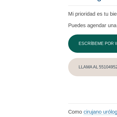
Mi prioridad es tu bi
Puedes agendar una 
ESCRÍBEME POR 
LLAMA AL 5510495
Como
cirujano uról