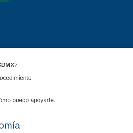
 CDMX
?
rocedimiento
 cómo puedo apoyarte.
tomía